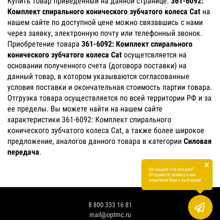
Купить товар приведенный на данной странице:
361-6092:
Комплект спирального конического зубчатого колеса Cat
на
нашем сайте по доступной цене можно связавшись с нами
через заявку, электронную почту или телефонный звонок.
Приобретение товара
361-6092: Комплект спирального
конического зубчатого колеса Cat
осущетсвляется на
основании полученного счета (договора поставки) на
данный товар, в котором указываются согласованные
условия поставки и окончательная стоимость партии товара.
Отгрузка товара осуществляется по всей территории РФ и за
ее пределы. Вы можете найти на нашем сайте
характеристики 361-6092: Комплект спирального
конического зубчатого колеса Cat, а также более широкое
предложение, аналогов данного товара в категории
Силовая
передача
.
×
Не нашли что искали?
Отправьте заявку и мы
поможем Вам с выбором!
8 800 333 16 81
mail@optmc.ru